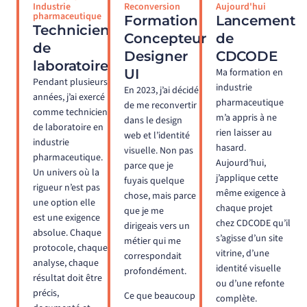
Industrie
Reconversion
Aujourd'hui
pharmaceutique
Formation
Lancement
Technicien
Concepteur
de
de
Designer
CDCODE
laboratoire
UI
Ma formation en
Pendant plusieurs
industrie
En 2023, j’ai décidé
années, j’ai exercé
pharmaceutique
de me reconvertir
comme technicien
m’a appris à ne
dans le design
de laboratoire en
rien laisser au
web et l’identité
industrie
hasard.
visuelle. Non pas
pharmaceutique.
Aujourd’hui,
parce que je
Un univers où la
j’applique cette
fuyais quelque
rigueur n’est pas
même exigence à
chose, mais parce
une option elle
chaque projet
que je me
est une exigence
chez CDCODE qu’il
dirigeais vers un
absolue. Chaque
s’agisse d’un site
métier qui me
protocole, chaque
vitrine, d’une
correspondait
analyse, chaque
identité visuelle
profondément.
résultat doit être
ou d’une refonte
précis,
Ce que beaucoup
complète.