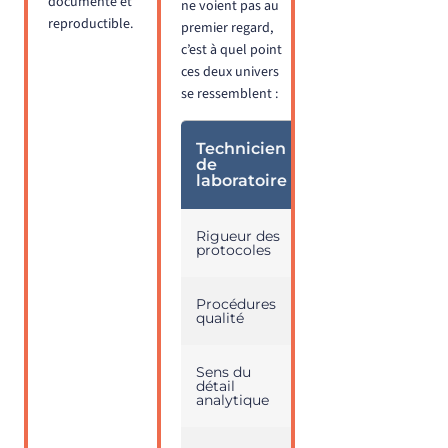
documenté et
ne voient pas au
reproductible.
premier regard,
c’est à quel point
ces deux univers
se ressemblent :
Technicien
Concepteur
de
designer UI
laboratoire
Rigueur des
Précision des
protocoles
maquettes
Procédures
Accompagnemen
qualité
complet
Sens du
Cohérence visuell
détail
soignée
analytique