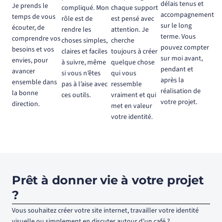
délais tenus et
Je prends le
compliqué. Mon
chaque support
accompagnement
temps de vous
rôle est de
est pensé avec
sur le long
écouter, de
rendre les
attention. Je
terme. Vous
comprendre vos
choses simples,
cherche
pouvez compter
besoins et vos
claires et faciles
toujours à créer
sur moi avant,
envies, pour
à suivre, même
quelque chose
pendant et
avancer
si vous n’êtes
qui vous
après la
ensemble dans
pas à l’aise avec
ressemble
réalisation de
la bonne
ces outils.
vraiment et qui
votre projet.
direction.
met en valeur
votre identité.
Prêt à donner vie à votre projet
?
Vous souhaitez créer votre site internet, travailler votre identité
visuelle ou simplement en discuter autour d’un café ?